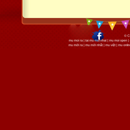
© C
mu moi ra | tai mu moi nhat | mu moi open
mu mới ra | mu mới nhất | mu việt | mu onli