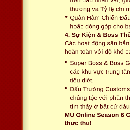
trên đầu nhân vật, gi
thương và Tỷ lệ chí 
Quân Hàm Chiến Đấu:
hoặc đóng góp cho ba
4. Sự Kiện & Boss Thế
Các hoạt động săn bắn 
hoàn toàn với độ khó 
Super Boss & Boss Gui
các khu vực trung tâ
tiêu diệt.
Đấu Trường Customs: 
chủng tộc với phần t
tìm thấy ở bất cứ đâu
MU Online Season 6 C
thực thụ!